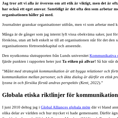
Jag tror att vi alla är överens om att etik är viktigt, men det är o
har också ett eget ansvar. Samtidigt är det ofta den som arbetar
organisationen håller på med.
Journalister granskar organisationer utifrån, men vi som arbetar med k
Många är de gånger som jag internt lyft vissa obekväma saker, just för 
försköna, utan att helt enkelt se till att organisationen står för det d
organisationens förtroendekapital och anseende.
Den nyutkomna slutrapporten från Lunds universitet
Kommunikativa of
fjärde punkten i rapporten heter just
Ta etiken på allvar!
Så här står d
”
Målet med strategisk kommunikation är att bygga relationer och förtr
kommunikation mellan personer, och äkta dialog är därför en etisk prak
lyssna in och försöka förstå andras perspektiv (Kent, 2022
).”
Globala etiska riktlinjer för kommunikatio
I juni 2010 deltog jag i
Global Alliances globala möte
där vi bland ann
olika delar av världen och hur mycket vi hade gemensamt. Därför äg