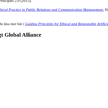
inciples 2.0 (2015).
Ethical Practice in Public Relations and Communication Management
.
Hä
u läsa mer här i
Guiding Principles for Ethical and Responsible Artificia
gt Global Alliance