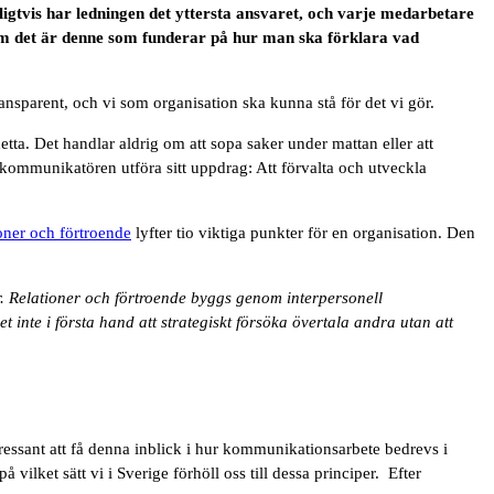
rligtvis har ledningen det yttersta ansvaret, och varje medarbetare
som det är denne som funderar på hur man ska förklara vad
nsparent, och vi som organisation ska kunna stå för det vi gör.
tta. Det handlar aldrig om att sopa saker under mattan eller att
kan kommunikatören utföra sitt uppdrag: Att förvalta och utveckla
oner och förtroende
lyfter tio viktiga punkter för en organisation. Den
r. Relationer och förtroende byggs genom interpersonell
inte i första hand att strategiskt försöka övertala andra utan att
essant att få denna inblick i hur kommunikationsarbete bedrevs i
a på vilket sätt vi i Sverige förhöll oss till dessa principer. Efter