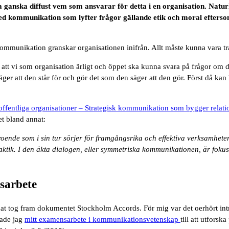
fta ganska diffust vem som ansvarar för detta i en organisation. Natu
 med kommunikation som lyfter frågor gällande etik och moral efter
ommunikation granskar organisationen inifrån. Allt måste kunna vara tra
att vi som organisation ärligt och öppet ska kunna svara på frågor om de
en säger att den står för och gör det som den säger att den gör. Först då 
fentliga organisationer – Strategisk kommunikation som bygger relati
et bland annat:
oende som i sin tur sörjer för framgångsrika och effektiva verksamhete
tik. I den äkta dialogen, eller symmetriska kommunikationen, är fokuset 
nsarbete
at tog fram dokumentet Stockholm Accords. För mig var det oerhört intr
nade jag
mitt examensarbete i kommunikationsvetenskap
till att utforsk